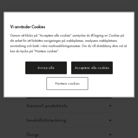
Vi använder Cookies
Genom att klicka på "Acceptera alla cookies" samtycker du till lagring av Cookies på
din enhet för att förbättra navigeringen på webbplatsen, analysera webbplatsens
Frityrolja
användning och bistå i våra marknadsföringsinsatser. Om du vill skräddarsy dina val så
Gastrino
10l
kan du trycka på "Hantera cookies".
199,90 kr/st
Avvisa alla
Acceptera alla cookies
Jmf.pris : 19,99 kr /
l
EAN:
7311043008629
Hantera cookies
LOGGA IN
Generell produktinfo
Innehållsförteckning
Övrigt