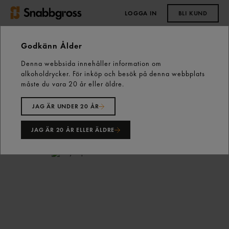
LOGGA IN
BLI KUND
0,00 kr
Godkänn Ålder
Denna webbsida innehåller information om
Start
Vårt sortiment
Skafferiet
alkoholdrycker. För inköp och besök på denna webbplats
Matolja, Ättika & Vinäger
måste du vara 20 år eller äldre.
Frityrolja, Såsbas & Övriga Oljor
JAG ÄR UNDER 20 ÅR
Frityrolja 10l Gastrino
JAG ÄR 20 ÅR ELLER ÄLDRE