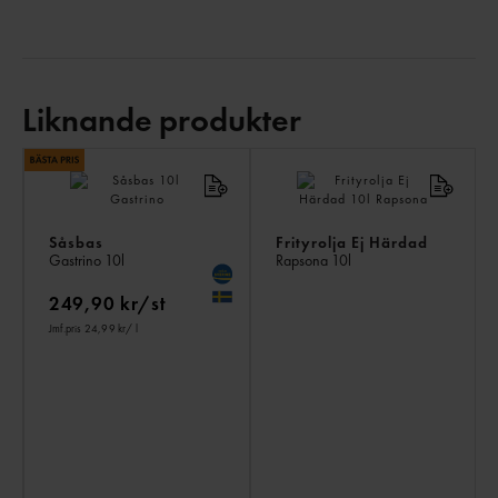
Liknande produkter
LI
PR
Såsbas
Frityrolja Ej Härdad
Gastrino
10l
Rapsona
10l
249,90 kr/st
Jmf.pris 24,99 kr
/ l