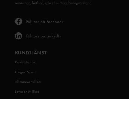
restaurang, fastfood, café eller övrig företagsmarknad.
Följ oss på Facebook
Följ oss på LinkedIn
KUNDTJÄNST
Kontakta oss
Frågor & svar
Allmänna villkor
Leveransvillkor
Visselblåsartjänst
OM OSS
Snabbgross