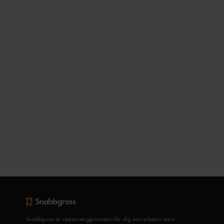
Snabbgross är restauranggrossisten för dig som arbetar inom