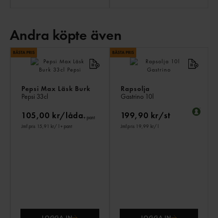
Andra köpte även
AN
KÖ
ÄV
Pepsi Max Läsk Burk
Rapsolja
Pepsi
33cl
Gastrino
10l
105,00 kr/låda
199,90 kr/st
+ pant
Jmf.pris 15,91 kr
/ l
+ pant
Jmf.pris 19,99 kr
/ l
LOGGA IN
LOGGA IN