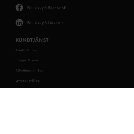
Följ oss på Facebook
Följ oss på LinkedIn
KUNDTJÄNST
Kontakta oss
Frågor & svar
Allmänna villkor
Leveransvillkor
Visselblåsartjänst
OM OSS
Snabbgross
Hitta butik