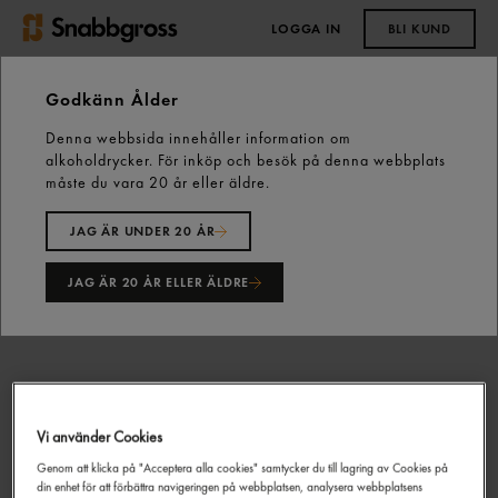
LOGGA IN
BLI KUND
0,00 kr
Godkänn Ålder
Denna webbsida innehåller information om
Start
Frysta bakverk, Degar & Bakmix
alkoholdrycker. För inköp och besök på denna webbplats
Kanelsnäcka Fryst 1,4kg Findus
måste du vara 20 år eller äldre.
JAG ÄR UNDER 20 ÅR
JAG ÄR 20 ÅR ELLER ÄLDRE
Vi använder Cookies
Genom att klicka på "Acceptera alla cookies" samtycker du till lagring av Cookies på
din enhet för att förbättra navigeringen på webbplatsen, analysera webbplatsens