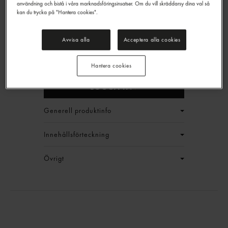
användning och bistå i våra marknadsföringsinsatser. Om du vill skräddarsy dina val så
kan du trycka på "Hantera cookies".
Kanelsnäcka Fryst
Avvisa alla
Acceptera alla cookies
Findus
1,4kg
EAN:
7310500006550
Hantera cookies
LOGGA IN
Generell produktinfo
Innehållsförteckning
Övrigt