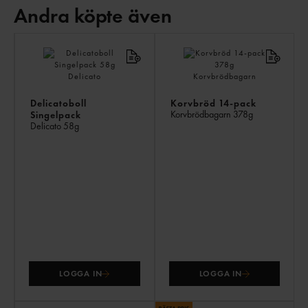
Andra köpte även
AN
KÖ
ÄV
Delicatoboll
Korvbröd 14-pack
Korvbrödbagarn
378g
Singelpack
Delicato
58g
LOGGA IN
LOGGA IN