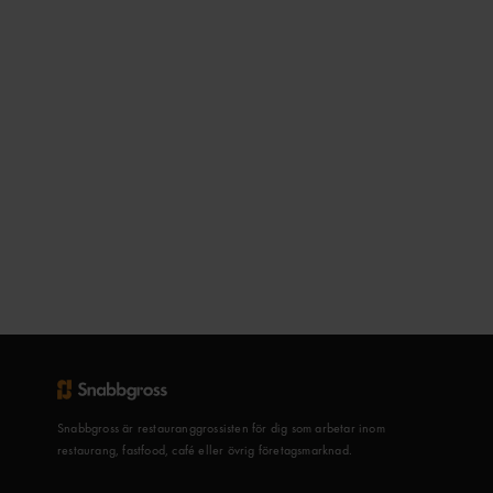
Snabbgross är restauranggrossisten för dig som arbetar inom
restaurang, fastfood, café eller övrig företagsmarknad.