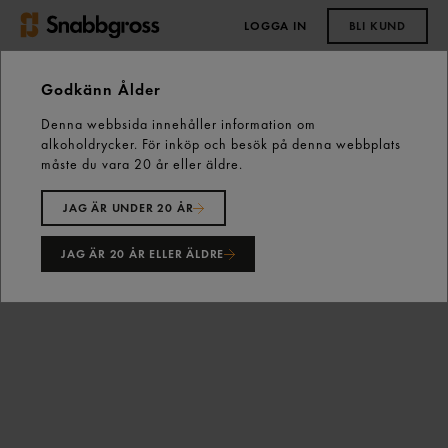
LOGGA IN
BLI KUND
0,00 kr
Godkänn Ålder
Denna webbsida innehåller information om
Start
Vårt sortiment
Bröd, Bakverk & Dessert
alkoholdrycker. För inköp och besök på denna webbplats
Kex, Kakor & Tårtor
Kondisbitar
måste du vara 20 år eller äldre.
Kanelbullekaka Singelpack 50g Delicato
JAG ÄR UNDER 20 ÅR
JAG ÄR 20 ÅR ELLER ÄLDRE