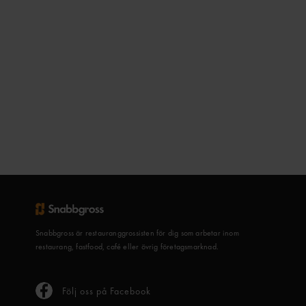
Snabbgross är restauranggrossisten för dig som arbetar inom
restaurang, fastfood, café eller övrig företagsmarknad.
Följ oss på Facebook