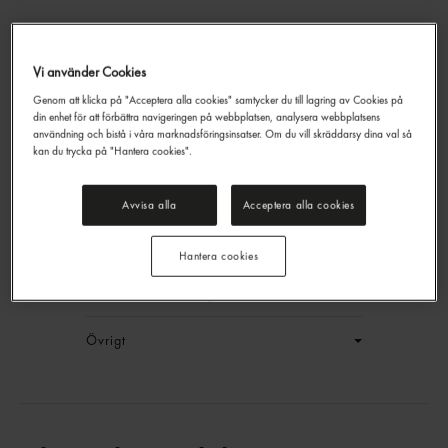
Vi använder Cookies
Genom att klicka på "Acceptera alla cookies" samtycker du till lagring av Cookies på
Kanelbullekaka Singelpack
din enhet för att förbättra navigeringen på webbplatsen, analysera webbplatsens
Delicato
50g
användning och bistå i våra marknadsföringsinsatser. Om du vill skräddarsy dina val så
kan du trycka på "Hantera cookies".
EAN:
7315364411892
LOGGA IN
Avvisa alla
Acceptera alla cookies
Generell produktinfo
Hantera cookies
Innehållsförteckning
Övrigt