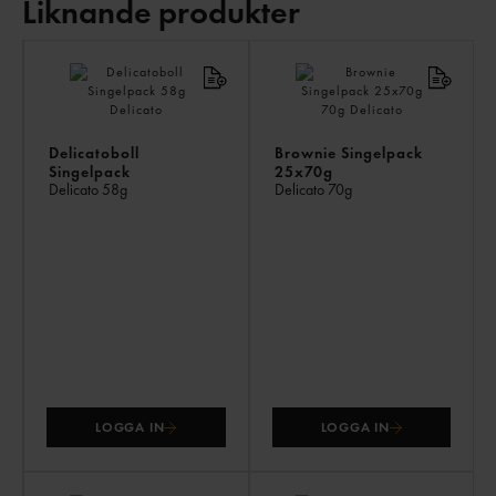
Liknande produkter
LI
PR
Delicatoboll
Brownie Singelpack
Singelpack
25x70g
Delicato
58g
Delicato
70g
LOGGA IN
LOGGA IN