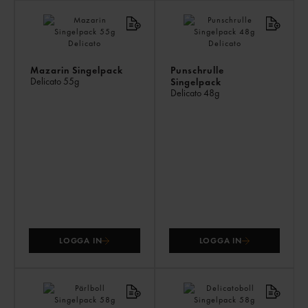
AN
KÖ
ÄV
Mazarin Singelpack
Punschrulle
Delicato
55g
Singelpack
Delicato
48g
LOGGA IN
LOGGA IN