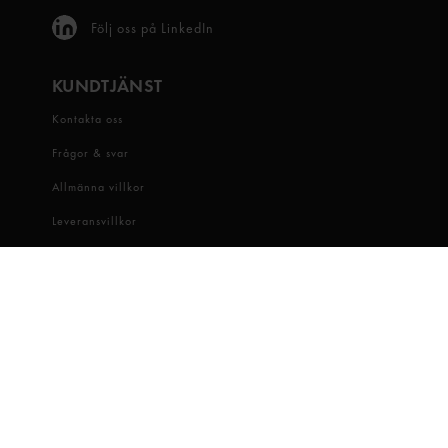
Följ oss på LinkedIn
KUNDTJÄNST
Kontakta oss
Frågor & svar
Allmänna villkor
Leveransvillkor
Visselblåsartjänst
OM OSS
Snabbgross
Hitta butik
Hållbarhet
Jobba hos oss