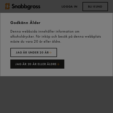
LOGGA IN
BLI KUND
0,00 kr
Godkänn Ålder
Denna webbsida innehåller information om
Start
Vårt sortiment
Dryck
Öl
alkoholdrycker. För inköp och besök på denna webbplats
Starköl över 4,2%
måste du vara 20 år eller äldre.
Carlsberg Hof Eko Lager 4,2% Starköl 33cl Carlsberg
JAG ÄR UNDER 20 ÅR
JAG ÄR 20 ÅR ELLER ÄLDRE