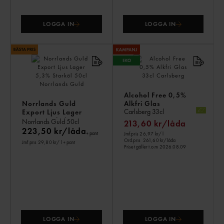
LOGGA IN
LOGGA IN
Alcohol Free 0,5%
Norrlands Guld
Alkfri Glas
Carlsberg
33cl
Export Ljus Lager
5,3% Starköl
Norrlands Guld
50cl
213,60 kr/låda
223,50 kr/låda
+ pant
Jmf.pris 26,97 kr
/ l
Ord.pris
261,60 kr/låda
Jmf.pris 29,80 kr
/ l
+ pant
Priset gäller t.o.m 2026.08.09
LOGGA IN
LOGGA IN