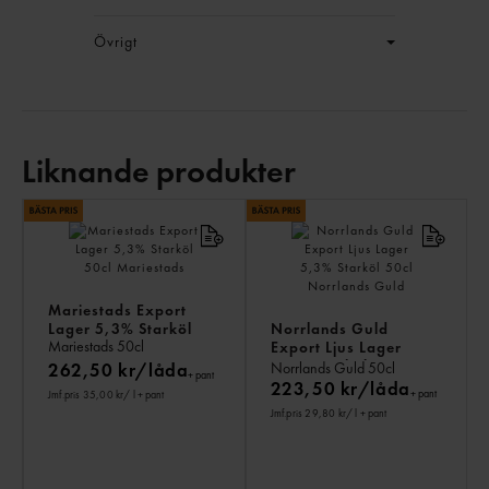
Övrigt
Liknande produkter
LI
PR
Mariestads Export
Lager 5,3% Starköl
Norrlands Guld
Mariestads
50cl
Export Ljus Lager
5,3% Starköl
262,50 kr/låda
Norrlands Guld
50cl
+ pant
223,50 kr/låda
+ pant
Jmf.pris 35,00 kr
/ l
+ pant
Jmf.pris 29,80 kr
/ l
+ pant