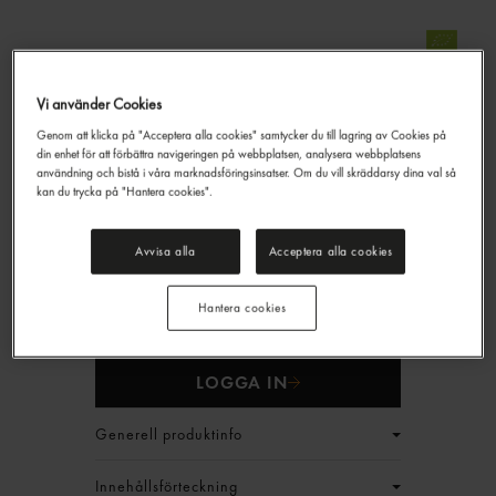
Vi använder Cookies
Carlsberg Hof Eko Lager
Genom att klicka på "Acceptera alla cookies" samtycker du till lagring av Cookies på
4,2% Starköl
din enhet för att förbättra navigeringen på webbplatsen, analysera webbplatsens
Carlsberg
33cl
användning och bistå i våra marknadsföringsinsatser. Om du vill skräddarsy dina val så
kan du trycka på "Hantera cookies".
261,60 kr/låda
Avvisa alla
Acceptera alla cookies
Jmf.pris : 33,03 kr /
l
Ord.pris :
381,60 kr/låda
Hantera cookies
Priset gäller t.o.m 2026.08.09
EAN:
7310074702377
LOGGA IN
Generell produktinfo
Innehållsförteckning