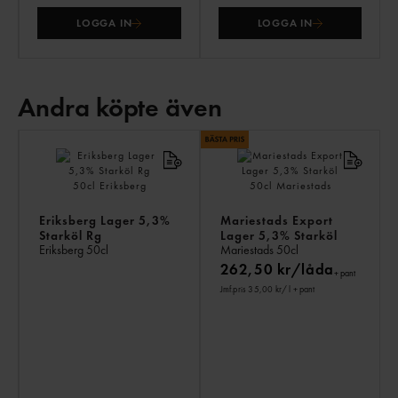
LOGGA IN
LOGGA IN
Andra köpte även
AN
KÖ
ÄV
Eriksberg Lager 5,3%
Mariestads Export
Starköl Rg
Lager 5,3% Starköl
Eriksberg
50cl
Mariestads
50cl
262,50 kr/låda
+ pant
Jmf.pris 35,00 kr
/ l
+ pant