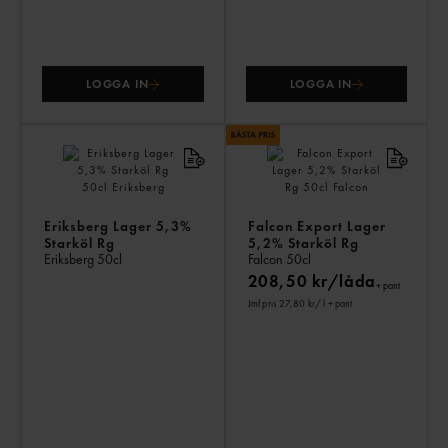
LOGGA IN
LOGGA IN
Eriksberg Lager 5,3%
Falcon Export Lager
Starköl Rg
5,2% Starköl Rg
Eriksberg
50cl
Falcon
50cl
208,50 kr/låda
+ pant
Jmf.pris 27,80 kr
/ l
+ pant