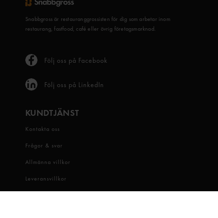
Snabbgross är restauranggrossisten för dig som arbetar inom
restaurang, fastfood, café eller övrig företagsmarknad.
Följ oss på Facebook
Följ oss på LinkedIn
KUNDTJÄNST
Kontakta oss
Frågor & svar
Allmänna villkor
Leveransvillkor
Visselblåsartjänst