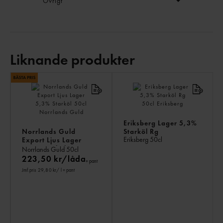
Övrigt
Liknande produkter
LI
PR
Eriksberg Lager 5,3%
Norrlands Guld
Starköl Rg
Eriksberg
50cl
Export Ljus Lager
5,3% Starköl
Norrlands Guld
50cl
223,50 kr/låda
+ pant
Jmf.pris 29,80 kr
/ l
+ pant