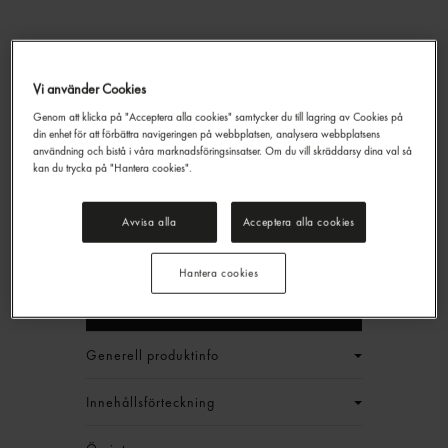
Vi använder Cookies
Mariestads Export Lager
Genom att klicka på "Acceptera alla cookies" samtycker du till lagring av Cookies på
5,3% Starköl
din enhet för att förbättra navigeringen på webbplatsen, analysera webbplatsens
användning och bistå i våra marknadsföringsinsatser. Om du vill skräddarsy dina val så
Mariestads
50cl
kan du trycka på "Hantera cookies".
262,50 kr/låda
Avvisa alla
Acceptera alla cookies
+ pant
Jmf.pris : 35,00 kr /
l
+ pant
EAN:
7310403003984
Hantera cookies
LOGGA IN
Generell produktinfo
Innehållsförteckning