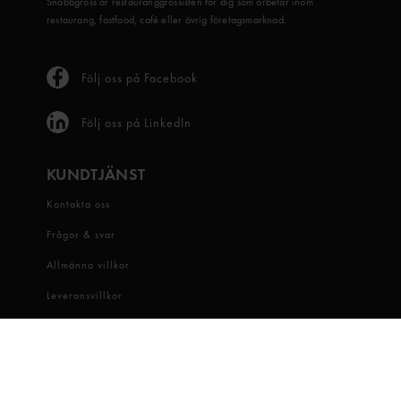
Snabbgross är restauranggrossisten för dig som arbetar inom
restaurang, fastfood, café eller övrig företagsmarknad.
Följ oss på Facebook
Följ oss på LinkedIn
KUNDTJÄNST
Kontakta oss
Frågor & svar
Allmänna villkor
Leveransvillkor
Visselblåsartjänst
OM OSS