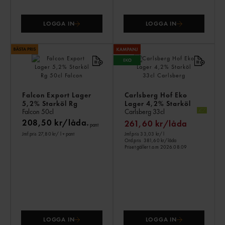
LOGGA IN
LOGGA IN
Falcon Export Lager
Carlsberg Hof Eko
5,2% Starköl Rg
Lager 4,2% Starköl
Falcon
50cl
Carlsberg
33cl
208,50 kr/låda
261,60 kr/låda
+ pant
Jmf.pris 27,80 kr
/ l
+ pant
Jmf.pris 33,03 kr
/ l
Ord.pris
381,60 kr/låda
Priset gäller t.o.m 2026.08.09
LOGGA IN
LOGGA IN