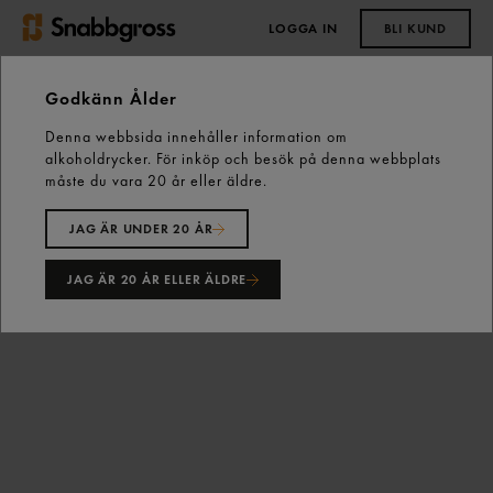
LOGGA IN
BLI KUND
0,00 kr
Godkänn Ålder
Denna webbsida innehåller information om
Start
Vårt sortiment
Dryck
Öl
alkoholdrycker. För inköp och besök på denna webbplats
Starköl över 4,2%
måste du vara 20 år eller äldre.
Mariestads Export Lager 5,3% Starköl 50cl Mariestads
JAG ÄR UNDER 20 ÅR
JAG ÄR 20 ÅR ELLER ÄLDRE