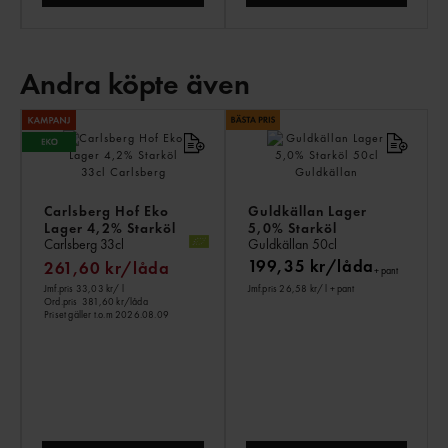
Andra köpte även
AN
KÖ
ÄV
Carlsberg Hof Eko
Guldkällan Lager
Lager 4,2% Starköl
5,0% Starköl
Carlsberg
33cl
Guldkällan
50cl
199,35 kr/låda
261,60 kr/låda
+ pant
Jmf.pris 33,03 kr
/ l
Jmf.pris 26,58 kr
/ l
+ pant
Ord.pris
381,60 kr/låda
Priset gäller t.o.m 2026.08.09