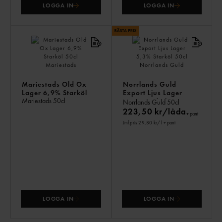
LOGGA IN
LOGGA IN
Mariestads Old Ox
Norrlands Guld
Lager 6,9% Starköl
Export Ljus Lager
Mariestads
50cl
5,3% Starköl
Norrlands Guld
50cl
223,50 kr/låda
+ pant
Jmf.pris 29,80 kr
/ l
+ pant
LOGGA IN
LOGGA IN