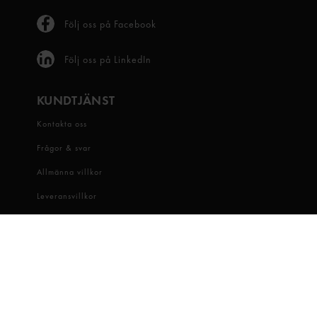
Följ oss på Facebook
Följ oss på LinkedIn
KUNDTJÄNST
Kontakta oss
Frågor & svar
Allmänna villkor
Leveransvillkor
Visselblåsartjänst
OM OSS
Snabbgross
Hitta butik