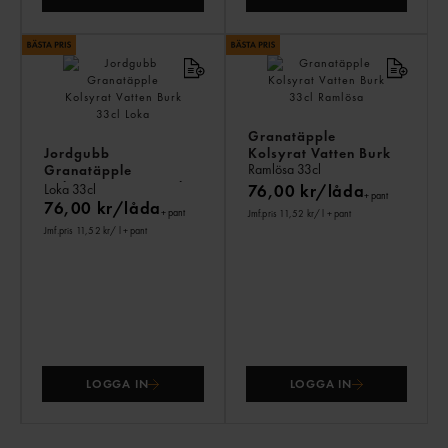
Granatäpple
Jordgubb
Kolsyrat Vatten Burk
Ramlösa
33cl
Granatäpple
Kolsyrat Vatten Burk
Loka
33cl
76,00 kr/låda
+ pant
76,00 kr/låda
+ pant
Jmf.pris 11,52 kr
/ l
+ pant
Jmf.pris 11,52 kr
/ l
+ pant
LOGGA IN
LOGGA IN