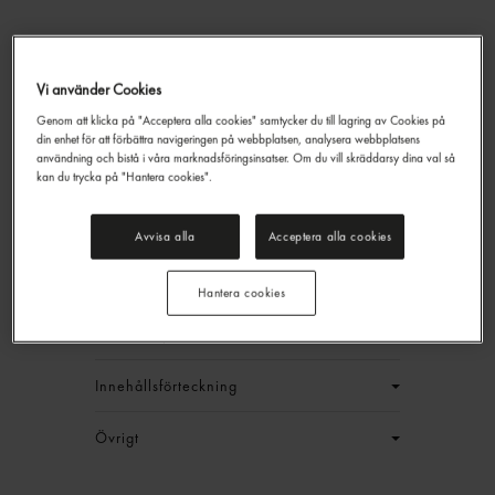
Citrus Kolsyrat Vatten Burk
Vi använder Cookies
Ramlösa
33cl
Genom att klicka på "Acceptera alla cookies" samtycker du till lagring av Cookies på
din enhet för att förbättra navigeringen på webbplatsen, analysera webbplatsens
76,00 kr/låda
användning och bistå i våra marknadsföringsinsatser. Om du vill skräddarsy dina val så
kan du trycka på "Hantera cookies".
+ pant
Jmf.pris : 11,52 kr /
l
+ pant
EAN:
7310074014968
Avvisa alla
Acceptera alla cookies
LOGGA IN
Hantera cookies
Generell produktinfo
Innehållsförteckning
Övrigt