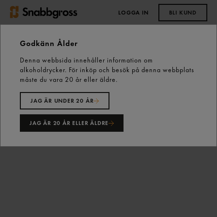
LOGGA IN
BLI KUND
0,00 kr
Godkänn Ålder
Denna webbsida innehåller information om
Start
Kall dryck
Vatten
alkoholdrycker. För inköp och besök på denna webbplats
Citrus Kolsyrat Vatten Burk 33cl Ramlösa
måste du vara 20 år eller äldre.
JAG ÄR UNDER 20 ÅR
JAG ÄR 20 ÅR ELLER ÄLDRE