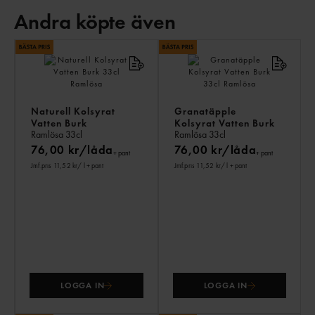
Andra köpte även
AN
KÖ
ÄV
Naturell Kolsyrat
Granatäpple
Vatten Burk
Kolsyrat Vatten Burk
Ramlösa
33cl
Ramlösa
33cl
76,00 kr/låda
76,00 kr/låda
+ pant
+ pant
Jmf.pris 11,52 kr
/ l
+ pant
Jmf.pris 11,52 kr
/ l
+ pant
LOGGA IN
LOGGA IN