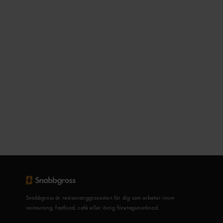
Snabbgross är restauranggrossisten för dig som arbetar inom
restaurang, fastfood, café eller övrig företagsmarknad.