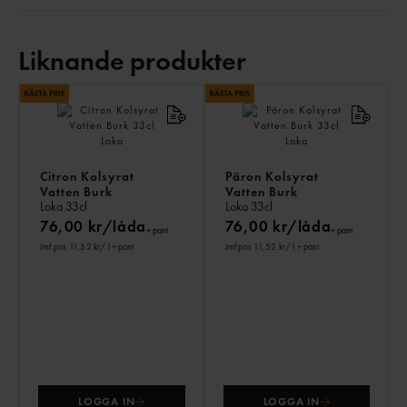
Liknande produkter
LI
PR
Citron Kolsyrat
Päron Kolsyrat
Vatten Burk
Vatten Burk
Loka
33cl
Loka
33cl
76,00 kr/låda
76,00 kr/låda
+ pant
+ pant
Jmf.pris 11,52 kr
/ l
+ pant
Jmf.pris 11,52 kr
/ l
+ pant
LOGGA IN
LOGGA IN