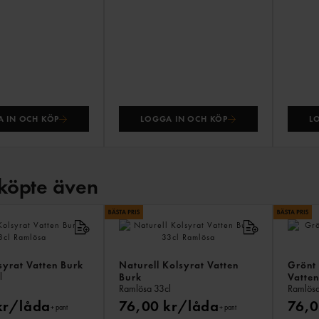
 IN OCH KÖP
LOGGA IN OCH KÖP
L
köpte även
syrat Vatten Burk
Naturell Kolsyrat Vatten
Grönt 
l
Burk
Vatten
Ramlösa
33cl
Ramlös
kr/låda
76,00 kr/låda
76,0
+ pant
+ pant