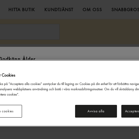
HITTA BUTIK
KUNDTJÄNST
OM OSS
SNABBGROS
Burk 33cl Ramlösa
Godkänn Ålder
Denna webbsida innehåller information om alkoholdrycker. För inköp
r Cookies
och besök på denna webbplats måste du vara 20 år eller äldre.
ka på "Acceptera alla cookies" samtycker du till lagring av Cookies på din enhet för att förbättra navig
JAG ÄR UNDER 20 ÅR
JAG ÄR 20 ÅR ELLER ÄLDRE
nalysera webbplatsens användning och bistå i våra marknadsföringsinsatser. Om du vill skräddarsy di
tera cookies".
a cookies
Avvisa alla
Accepter