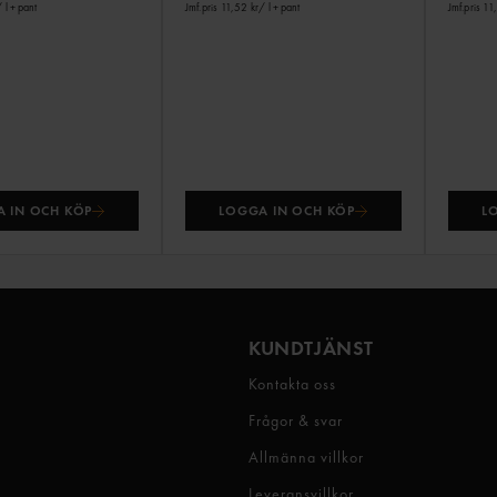
 l
+ pant
Jmf.pris 11,52 kr
/ l
+ pant
Jmf.pris 11
 IN OCH KÖP
LOGGA IN OCH KÖP
L
KUNDTJÄNST
Kontakta oss
Frågor & svar
Allmänna villkor
Leveransvillkor