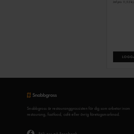
Jmf.pris 11,52 kr
/
LOGGA
Snabbgross är restauranggrossisten för dig som arbetar inom
restaurang, fastfood, café eller övrig företagsmarknad.
Följ oss på Facebook