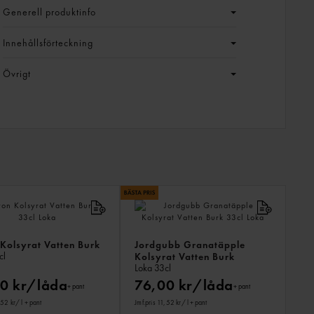
Generell produktinfo
Innehållsförteckning
Övrigt
LIKN
PROD
Kolsyrat Vatten Burk
Jordgubb Granatäpple
cl
Kolsyrat Vatten Burk
Loka
33cl
0 kr/låda
76,00 kr/låda
+ pant
+ pant
,52 kr
/ l
+ pant
Jmf.pris 11,52 kr
/ l
+ pant