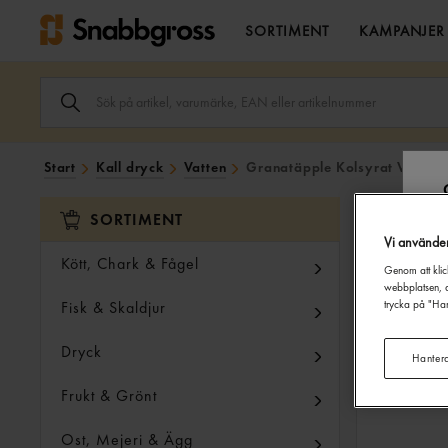
SORTIMENT
KAMPANJER
SÖK
ARTIKEL,
VARUMÄRKE,
EAN
ELLER
Start
Kall dryck
Vatten
Granatäpple Kolsyrat Vatten 
ARTIKELNUMMER
I
SÖK
SORTIMENT
FÄLTET.
Vi använde
Kött, Chark & Fågel
Genom att klic
webbplatsen, a
Fisk & Skaldjur
trycka på "Han
Dryck
Hanter
Frukt & Grönt
Ost, Mejeri & Ägg