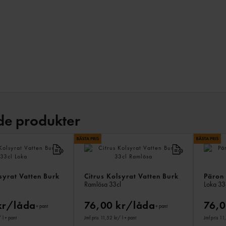
de produkter
syrat Vatten Burk
Citrus Kolsyrat Vatten Burk
Päron 
Ramlösa
33cl
Loka
33
kr/låda
76,00 kr/låda
76,0
+ pant
+ pant
 l
+ pant
Jmf.pris 11,52 kr
/ l
+ pant
Jmf.pris 11