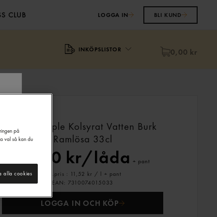
S CLUB
LOGGA IN
BLI KUND
INKÖPSLISTOR
0,00 kr
Granatäpple Kolsyrat Vatten Burk
eringen på
Ramlösa
33cl
na val så kan du
76,00 kr/låda
+ pant
Jmf.pris : 11,52 kr /
l
+ pant
a alla cookies
EAN:
7310074015033
LOGGA IN OCH KÖP