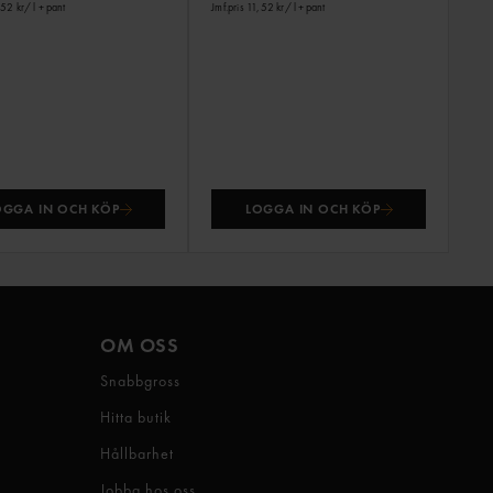
,52 kr
/ l
+ pant
Jmf.pris 11,52 kr
/ l
+ pant
OGGA IN OCH KÖP
LOGGA IN OCH KÖP
OM OSS
Snabbgross
Hitta butik
Hållbarhet
Jobba hos oss