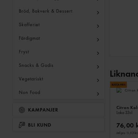
Bröd, Bakverk & Dessert
Skafferiet
Färdigmat
Fryst
Snacks & Godis
Liknan
Vegetariskt
Non Food
Citron Kol
KAMPANJER
Loka
33cl
76,00 
BLI KUND
Jmf.pris 11,52 kr
/