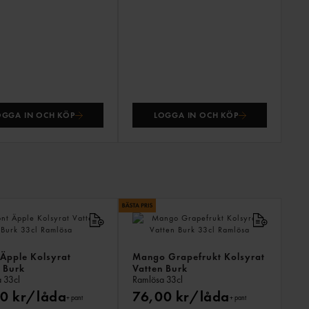
OGGA IN OCH KÖP
LOGGA IN OCH KÖP
ANDR
KÖPTE
ÄVEN
Äpple Kolsyrat
Mango Grapefrukt Kolsyrat
 Burk
Vatten Burk
a
33cl
Ramlösa
33cl
0 kr/låda
76,00 kr/låda
+ pant
+ pant