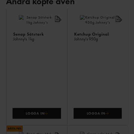
Andra köpte även
AN
KÖ
ÄV
Senap Sötstark
Ketchup Original
Johnny's
1kg
Johnny's
950g
LOGGA IN
LOGGA IN