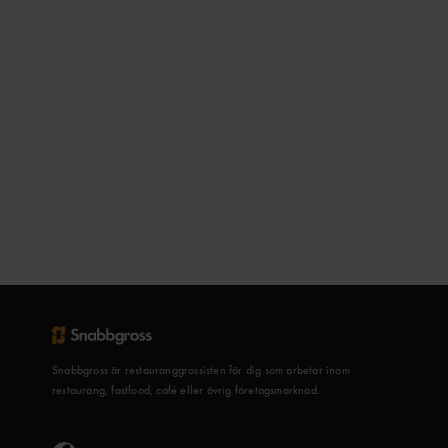
Snabbgross är restauranggrossisten för dig som arbetar inom
restaurang, fastfood, café eller övrig företagsmarknad.