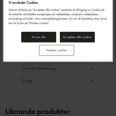
Vi använder Cookies
Genom att klicka på "Acceptera alla cookies" samtycker du till lagring av Cookies på
din enhet för att förbättra navigeringen på webbplatsen, analysera webbplatsens
användning och bistå i våra marknadsföringsinsatser. Om du vill skräddarsy dina val så
Friterad Lök
kan du trycka på "Hantera cookies".
Fammarps
500g
EAN:
7311833055178
Avvisa alla
Acceptera alla cookies
LOGGA IN
Hantera cookies
Generell produktinfo
Innehållsförteckning
Övrigt
Liknande produkter