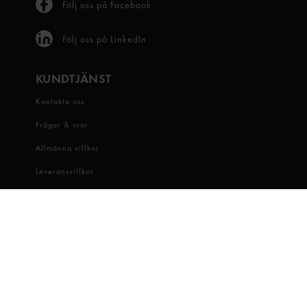
Följ oss på Facebook
Följ oss på LinkedIn
KUNDTJÄNST
Kontakta oss
Frågor & svar
Allmänna villkor
Leveransvillkor
Visselblåsartjänst
OM OSS
Snabbgross
Hitta butik
Hållbarhet