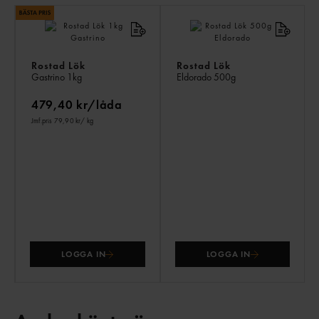
LI
PR
Rostad Lök
Rostad Lök
Gastrino
1kg
Eldorado
500g
479,40 kr/låda
Jmf.pris 79,90 kr
/ kg
LOGGA IN
LOGGA IN