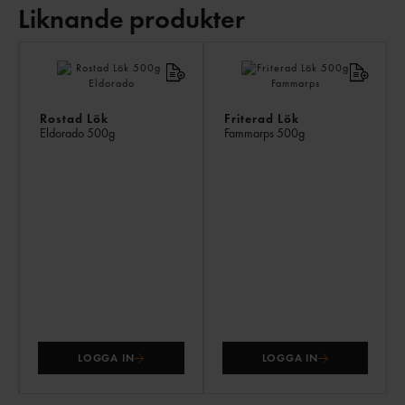
Liknande produkter
LI
PR
Rostad Lök
Friterad Lök
Eldorado
500g
Fammarps
500g
LOGGA IN
LOGGA IN