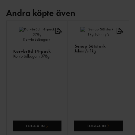
Andra köpte även
AN
KÖ
ÄV
Senap Sötstark
Johnny's
1kg
Korvbröd 14-pack
Korvbrödbagarn
378g
LOGGA IN
LOGGA IN