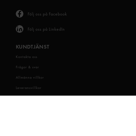
Följ oss på Facebook
Följ oss på LinkedIn
KUNDTJÄNST
Kontakta oss
Frågor & svar
Allmänna villkor
Leveransvillkor
Visselblåsartjänst
OM OSS
Snabbgross
Hitta butik