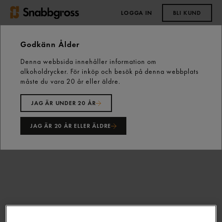
LOGGA IN
BLI KUND
0,00 kr
Godkänn Ålder
Denna webbsida innehåller information om
Start
Fastfood
Senap
Rostad Lök 1kg Gastrino
alkoholdrycker. För inköp och besök på denna webbplats
måste du vara 20 år eller äldre.
JAG ÄR UNDER 20 ÅR
JAG ÄR 20 ÅR ELLER ÄLDRE