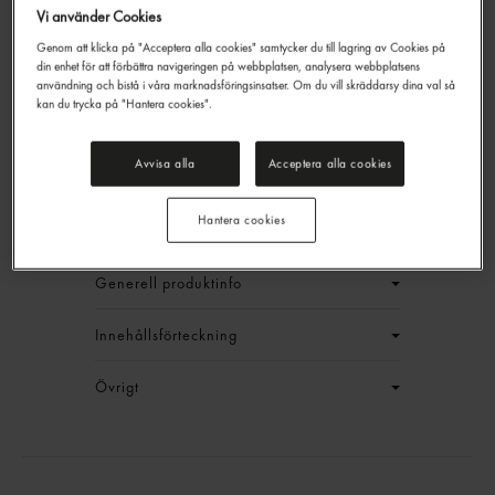
Vi använder Cookies
Genom att klicka på "Acceptera alla cookies" samtycker du till lagring av Cookies på
Rostad Lök
din enhet för att förbättra navigeringen på webbplatsen, analysera webbplatsens
Gastrino
1kg
användning och bistå i våra marknadsföringsinsatser. Om du vill skräddarsy dina val så
kan du trycka på "Hantera cookies".
479,40 kr/låda
Jmf.pris : 79,90 kr /
kg
Avvisa alla
Acceptera alla cookies
EAN:
17311043007643
Hantera cookies
LOGGA IN
Generell produktinfo
Innehållsförteckning
Övrigt