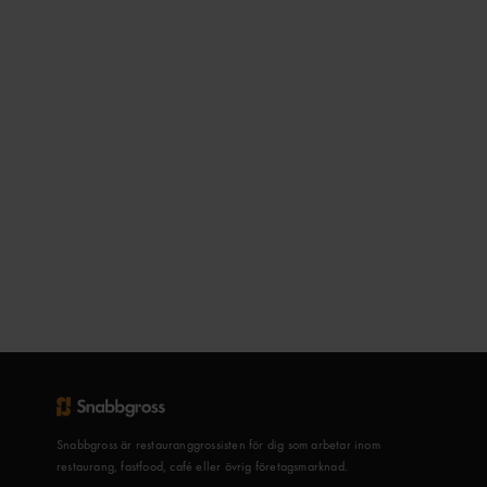
Snabbgross är restauranggrossisten för dig som arbetar inom
restaurang, fastfood, café eller övrig företagsmarknad.