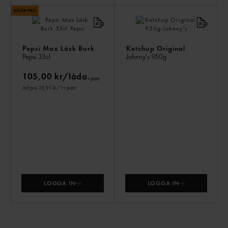
Pepsi Max Läsk Burk
Ketchup Original
Pepsi
33cl
Johnny's
950g
105,00 kr/låda
+ pant
Jmf.pris 15,91 kr
/ l
+ pant
LOGGA IN
LOGGA IN