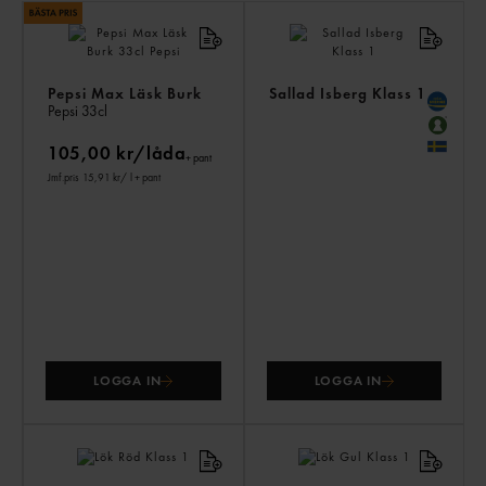
AN
KÖ
ÄV
Pepsi Max Läsk Burk
Sallad Isberg Klass 1
Pepsi
33cl
105,00 kr/låda
+ pant
Jmf.pris 15,91 kr
/ l
+ pant
LOGGA IN
LOGGA IN