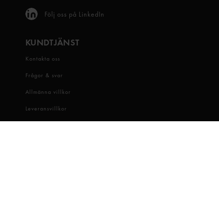
Följ oss på LinkedIn
KUNDTJÄNST
Kontakta oss
Frågor & svar
Allmänna villkor
Leveransvillkor
Visselblåsartjänst
OM OSS
Snabbgross
Hitta butik
Hållbarhet
Jobba hos oss