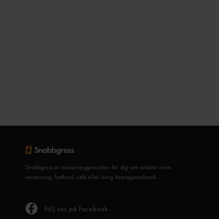
Snabbgross är restauranggrossisten för dig som arbetar inom
restaurang, fastfood, café eller övrig företagsmarknad.
Följ oss på Facebook