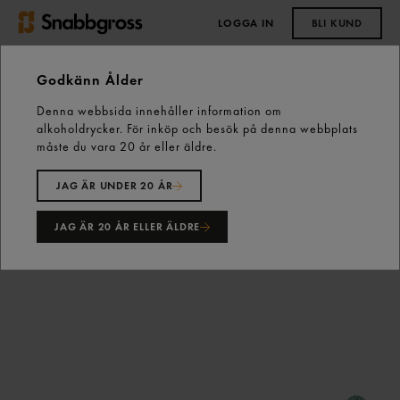
LOGGA IN
BLI KUND
0,00 kr
Godkänn Ålder
Denna webbsida innehåller information om
Start
Kaffe, Te & Tillbehör
Te
alkoholdrycker. För inköp och besök på denna webbplats
Yellow Label Svart Te 100p Lipton
måste du vara 20 år eller äldre.
JAG ÄR UNDER 20 ÅR
JAG ÄR 20 ÅR ELLER ÄLDRE