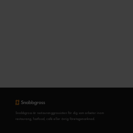
Snabbgross är restauranggrossisten för dig som arbetar inom
restaurang, fastfood, café eller övrig företagsmarknad.