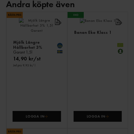
Andra köpte även
AN
KÖ
ÄV
Banan Eko Klass 1
Mjölk Längre
Hållbarhet 3%
Garant
1,5l
14,90 kr/st
Jmf.pris 9,93 kr
/ l
LOGGA IN
LOGGA IN