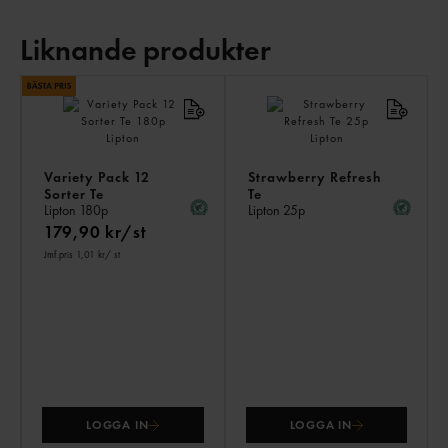
Liknande produkter
LI
PR
Variety Pack 12
Strawberry Refresh
Sorter Te
Te
Lipton
180p
Lipton
25p
179,90 kr/st
Jmf.pris 1,01 kr
/ st
LOGGA IN
LOGGA IN