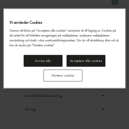
Yellow Label Svart Te
Vi använder Cookies
Lipton
100p
Genom att klicka på "Acceptera alla cookies" samtycker du till lagring av Cookies på
din enhet för att förbättra navigeringen på webbplatsen, analysera webbplatsens
958,80 kr/låda
användning och bistå i våra marknadsföringsinsatser. Om du vill skräddarsy dina val så
kan du trycka på "Hantera cookies".
Jmf.pris : 0,80 kr /
st
EAN:
8720608009473
Avvisa alla
Acceptera alla cookies
LOGGA IN
Hantera cookies
Generell produktinfo
Innehållsförteckning
Övrigt